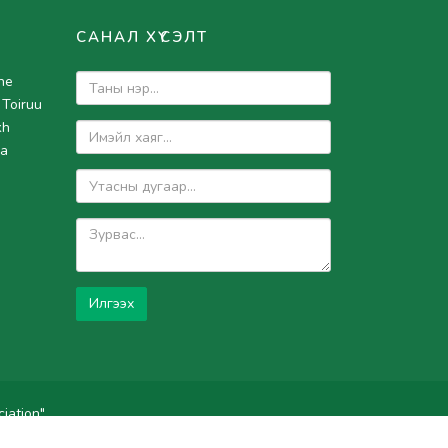
САНАЛ ХҮСЭЛТ
he
 Toiruu
kh
ia
Илгээх
iation"