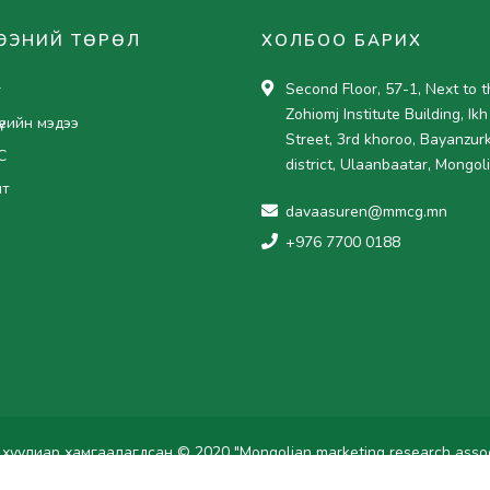
ЭЭНИЙ ТӨРӨЛ
ХОЛБОО БАРИХ
Second Floor, 57-1, Next to t
г
Zohiomj Institute Building, Ikh
үеийн мэдээ
Street, 3rd khoroo, Bayanzur
C
district, Ulaanbaatar, Mongol
нт
davaasuren@mmcg.mn
+976 7700 0188
х хуулиар хамгаалагдсан © 2020 "Mongolian marketing research assoc
Вэб сайт
ыг:
Грийн софт ХХК