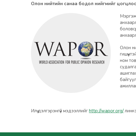
Олон нийтийн санаа бодол нийгмийг цогцлоон бий
Мэргэжл
анхаарл
боловср
анхаарл
Олон ни
гишүүнт
ном тов
судалга
ашиглах
байгуул
ажиллаг
Илүү дэлгэрэнгүй мэдээллийг
http://wapor.org/
линкээ