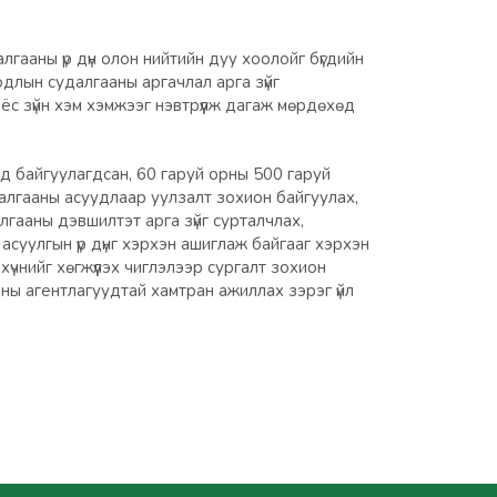
лгааны үр дүн олон нийтийн дуу хоолойг бүгдийн
длын судалгааны аргачлал арга зүйг
ёс зүйн хэм хэмжээг нэвтрүүлж дагаж мөрдөхөд
д байгуулагдсан, 60 гаруй орны 500 гаруй
далгааны асуудлаар уулзалт зохион байгуулах,
лгааны дэвшилтэт арга зүйг сурталчлах,
 асуулгын үр дүнг хэрхэн ашиглаж байгааг хэрхэн
үчнийг хөгжүүлэх чиглэлээр сургалт зохион
аны агентлагуудтай хамтран ажиллах зэрэг үйл