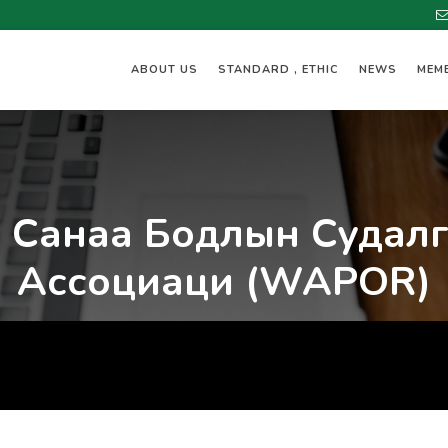
ABOUT US
STANDARD , ETHIC
NEWS
MEM
 Санаа Бодлын Судал
Ассоциаци (WAPOR)