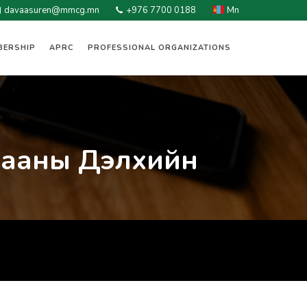
davaasuren@mmcg.mn
+976 7700 0188
Mn
BERSHIP
APRC
PROFESSIONAL ORGANIZATIONS
гааны Дэлхийн