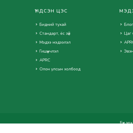
ҮНДСЭН ЦЭС
МЭД
Бидний тухай
Бло
Стандарт, ёс зүй
Цаг 
Мэдээ мэдээлэл
APR
Гишүүнчлэл
Эвэ
APRC
Олон улсын холбоод
Бүх эр