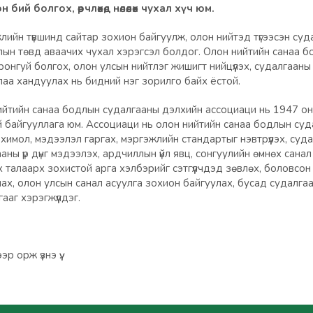
 болгох, өөрчлөхөд нөлөөлөх чухал хүч юм.
ийн түвшинд сайтар зохион байгуулж, олон нийтэд түгээсэн суда
ын төвд аваачих чухал хэрэгсэл болдог. Олон нийтийн санаа бо
онгуй болгох, олон улсын нийтлэг жишигт нийцүүлэх, судалгааны 
аа хандуулах нь бидний нэг зорилго байх ёстой.
йтийн санаа бодлын судалгааны дэлхийн ассоциаци нь 1947 он
эй байгууллага юм. Ассоциаци нь олон нийтийн санаа бодлын су
химол, мэдээлэл гаргах, мэргэжлийн стандартыг нэвтрүүлэх, суда
аны үр дүнг мэдээлэх, ардчиллын үйл явц, сонгуулийн өмнөх санал
 талаарх зохистой арга хэлбэрийг сэтгүүлчдэд зөвлөх, боловсон х
ах, олон улсын санал асуулга зохион байгуулах, бусад судалга
ааг хэрэгжүүлдэг.
р орж үзнэ үү.