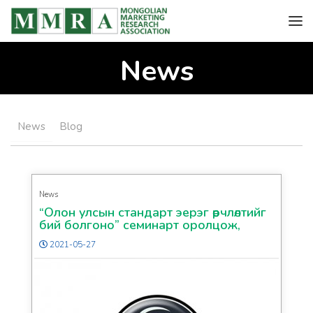
News
News
Blog
News
“Олон улсын стандарт эерэг өөрчлөлтийг
бий болгоно” семинарт оролцож,
мэргэжлийн стандартыг дагаж
2021-05-27
мөрдөхийн ач холбогдлыг танилцууллаа.