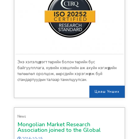
Энэ хэлэлцүүлэгт төрийн болон төрийн бус
байгуулллага, хувийн хэвшлийн аж ахуйн нэгжүүдийн
төлөөлөл оролцож, өөрсдийн хэрэгжүүлж буй
стандартуудын талаар танилцуулсан.
Цааш Унших
News
Mongolian Market Research
Association joined to the Global
Research Business Network through
2016-10-15