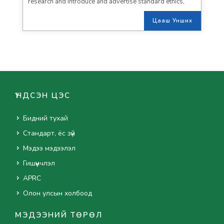
research and introduce and advertise standard ethics,
organize seminar & exhibition and give consultancy,
implement program and project.
Цааш Унших
ҮНДСЭН ЦЭС
Бидний тухай
Стандарт, ёс зүй
Мэдээ мэдээлэл
Гишүүнчлэл
APRC
Олон улсын холбоод
МЭДЭЭНИЙ ТӨРӨЛ